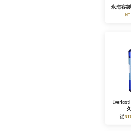
永海客製
NT
Everlast
從
NT