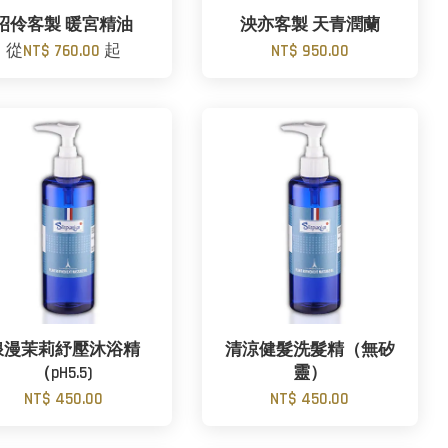
昭伶客製 暖宮精油
泱亦客製 天青潤蘭
從
NT$ 760.00
起
NT$ 950.00
浪漫茉莉紓壓沐浴精
清涼健髮洗髮精（無矽
（pH5.5)
靈）
NT$ 450.00
NT$ 450.00