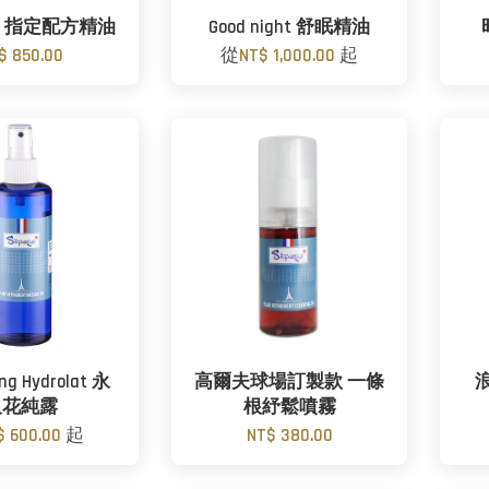
 指定配方精油
Good night 舒眠精油
$ 850.00
從
NT$ 1,000.00
起
ing Hydrolat 永
高爾夫球場訂製款 一條
久花純露
根紓鬆噴霧
$ 600.00
起
NT$ 380.00