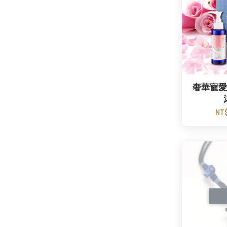
奢華寵愛
NT$