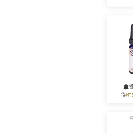
薰
從
NT