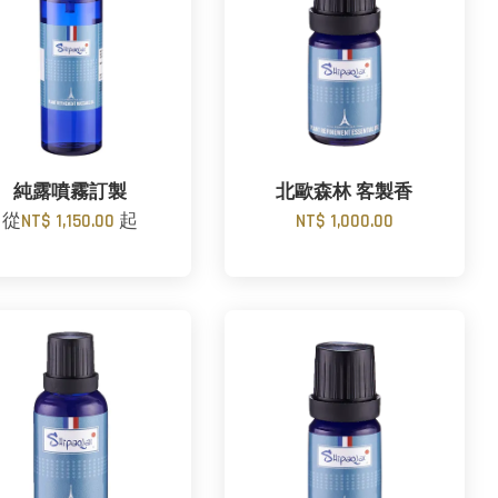
純露噴霧訂製
北歐森林 客製香
從
NT$ 1,150.00
起
NT$ 1,000.00