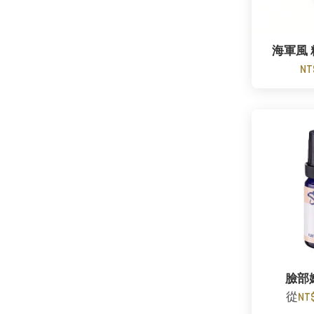
海軍風
NT
臉部
從
NT