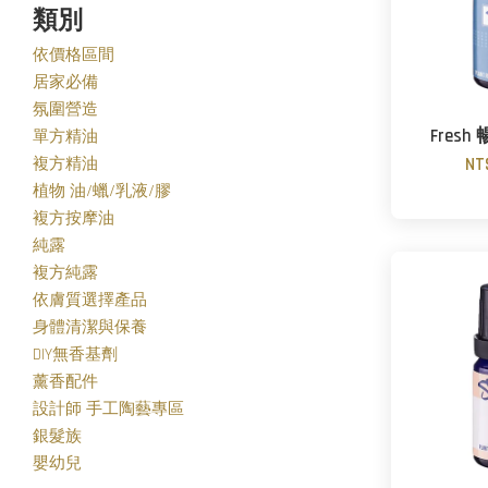
類別
依價格區間
居家必備
氛圍營造
Fres
單方精油
複方精油
NT
植物 油/蠟/乳液/膠
複方按摩油
純露
複方純露
依膚質選擇產品
身體清潔與保養
DIY無香基劑
薰香配件
設計師 手工陶藝專區
銀髮族
嬰幼兒