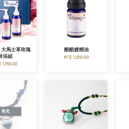
 大馬士革玫瑰
酷酷嫂精油
沐浴組
NT$ 1,200.00
 1,150.00
售完