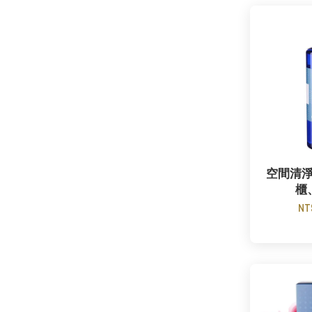
空間清
櫃
NT