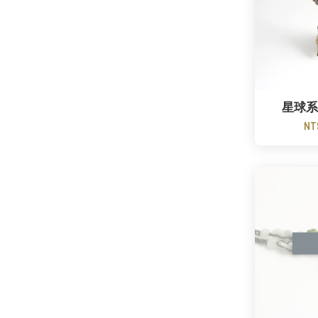
星球系
NT