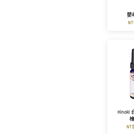
嬰
NT
Hino
NT$