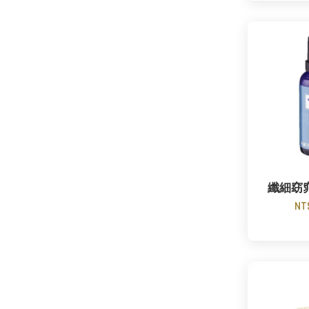
纖細窈
NT