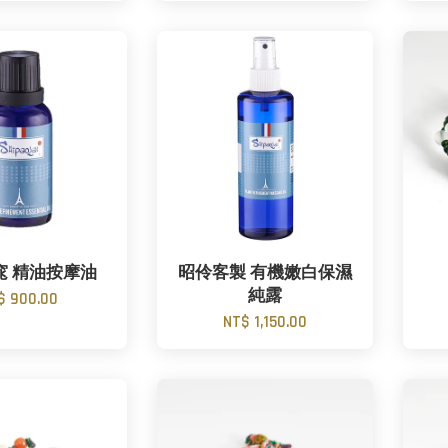
窕 精油按摩油
昭伶客製 有機嫩白保濕
純露
$ 900.00
NT$ 1,150.00