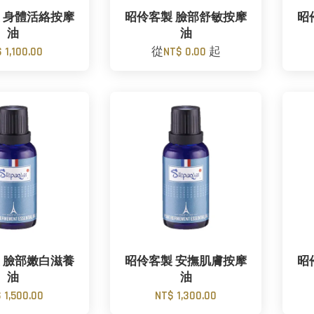
 身體活絡按摩
昭伶客製 臉部舒敏按摩
昭
油
油
 1,100.00
從
NT$ 0.00
起
 臉部嫩白滋養
昭伶客製 安撫肌膚按摩
昭
油
油
 1,500.00
NT$ 1,300.00