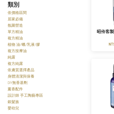
類別
依價格區間
居家必備
氛圍營造
昭伶客製
單方精油
複方精油
NT
植物 油/蠟/乳液/膠
複方按摩油
純露
複方純露
依膚質選擇產品
身體清潔與保養
DIY無香基劑
薰香配件
設計師 手工陶藝專區
銀髮族
嬰幼兒