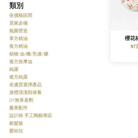
類別
依價格區間
居家必備
氛圍營造
櫻花
單方精油
複方精油
NT$
植物 油/蠟/乳液/膠
複方按摩油
純露
複方純露
依膚質選擇產品
身體清潔與保養
DIY無香基劑
薰香配件
設計師 手工陶藝專區
銀髮族
嬰幼兒