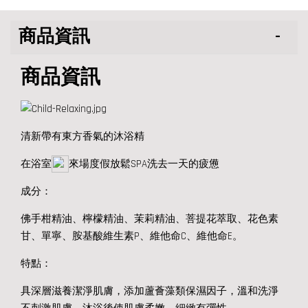
商品資訊
商品資訊
清新帶有東方香氣的沐浴精
在浴室
來場度假放鬆SPA洗去一天的疲憊
成分：
佛手柑精油、檸檬精油、茉莉精油
、菩提花萃取、花色素
甘、單寧、胺基酸維生素P、維他命C、維他命E。
特點：
具深層滋養潔淨肌膚，添加蘆薈藻類保濕因子，溫和洗淨