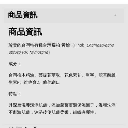
商品資訊
商品資訊
珍貴的台灣特有種台灣扁柏-黃檜（Hinoki,
Chamaecyparis
obtusa var. formosana
）
成分：
台灣檜木精油、菩提花萃取、花色素甘、單寧、胺基酸維
生素P、維他命C、維他命E。
特點：
具深層滋養潔淨肌膚，添加蘆薈藻類保濕因子，溫和洗淨
不刺激肌膚，沐浴後使肌膚柔嫩，細緻有彈性。