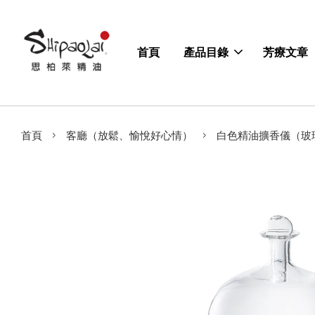
首頁
產品目錄
芳療文章
›
›
首頁
客廳（放鬆、愉悅好心情）
白色精油擴香儀（玻