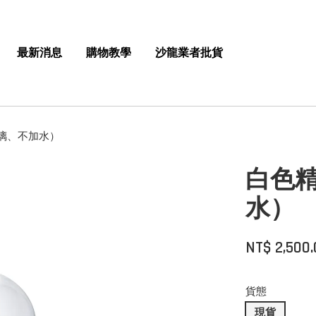
最新消息
購物教學
沙龍業者批貨
璃、不加水）
白色
水）
NT$ 2,500
貨態
現貨