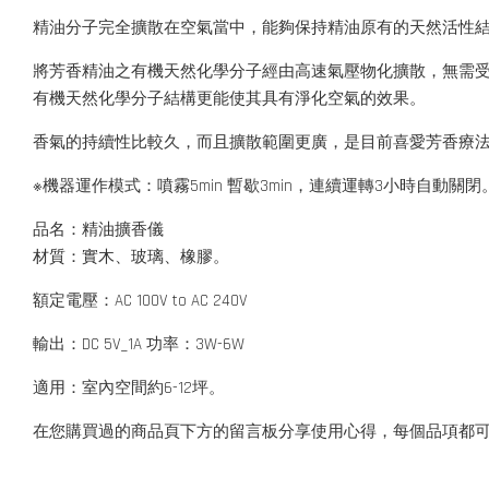
精油分子完全擴散在空氣當中，能夠保持精油原有的天然活性
將芳香精油之有機天然化學分子經由高速氣壓物化擴散，無需
有機天然化學分子結構更能使其具有淨化空氣的效果。
香氣的持續性比較久，而且擴散範圍更廣，是目前喜愛芳香療
※機器運作模式：噴霧5min 暫歇3min，連續運轉3小時自動關閉
品名：精油擴香儀
材質：實木、玻璃、橡膠。
額定電壓：AC 100V to AC 240V
輸出：DC 5V_1A 功率：3W-6W
適用：室內空間約6-12坪。
在您購買過的商品頁下方的留言板分享使用心得，每個品項都可