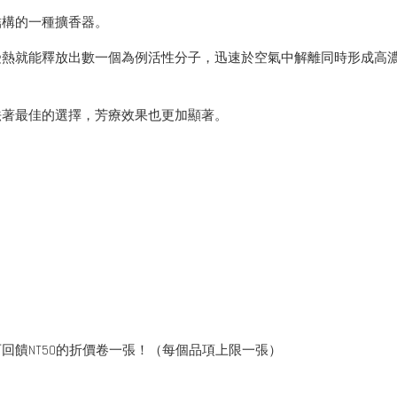
結構的一種擴香器。
受熱就能釋放出數一個為例活性分子，迅速於空氣中解離同時形成高
法著最佳的選擇，芳療效果也更加顯著。
。
回饋NT50的折價卷一張！（每個品項上限一張）