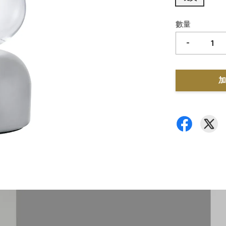
數量
-
加