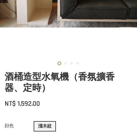
酒桶造型水氧機（香氛擴香
器、定時）
NT$ 1,592.00
顔色
淺木紋