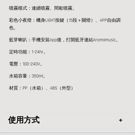
噴霧模式：連續噴霧、間歇噴霧。
彩色小夜燈：機身LIGHT按鍵（15段＋關燈）、APP自由調
色。
藍芽喇叭：手機安裝App後，打開藍牙連結Aromamusic。
定時功能：1-24hr。
電壓：100-240V。
水箱容量：350ml。
材質：PP（水箱）、ABS（外型）
使用方式