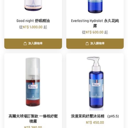
Good night 舒眠精油
Everlasting Hydrolat 永久花純
露
從
NT$ 1,000.00
起
從
NT$ 600.00
起
加入購物車
加入購物車
高爾夫球場訂製款 一條根紓鬆
浪漫茉莉紓壓沐浴精 （pH5.5)
噴霧
NT$ 450.00
NT$ 380.00