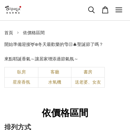
›
首頁
依價格區間
開始準備迎接🦌❄️冬天最歡樂的🎅🏻🎄聖誕節了嗎？
來點耶誕香氣～讓居家增添過節氣氛～
臥房
客廳
書房
星座香氛
水氧機
送老婆、女友
依價格區間
排列方式