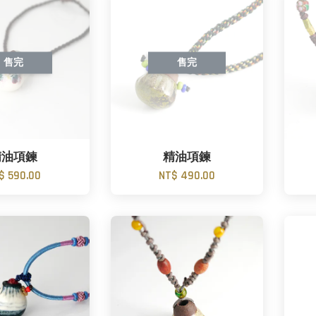
售完
售完
精油項鍊
精油項鍊
$ 590.00
NT$ 490.00