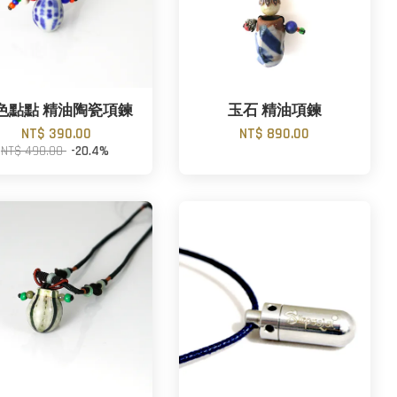
色點點 精油陶瓷項鍊
玉石 精油項鍊
NT$ 390.00
NT$ 890.00
NT$ 490.00
-20.4%