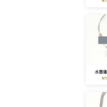
NT
水墨蓮
NT