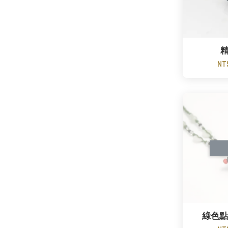
NT
綠色點