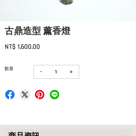
古鼎造型 薰香燈
NT$ 1,600.00
數量
-
+