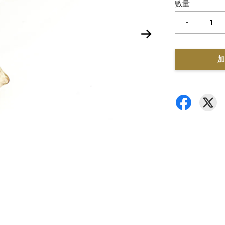
數量
-
加