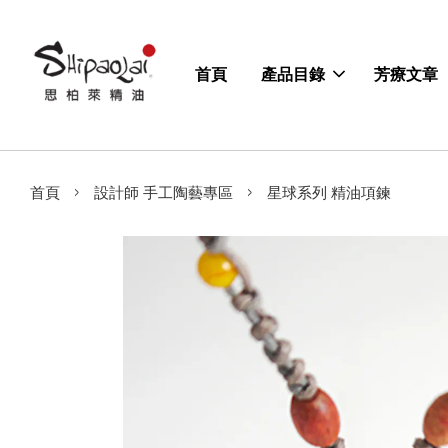
首頁
產品目錄
芳療文章
›
›
首頁
設計師 手工陶藝專區
星球系列 精油項鍊