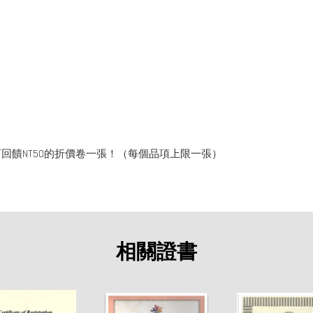
回饋NT50的折價卷一張！（每個品項上限一張）
相關證書