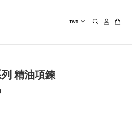
列 精油項鍊
0