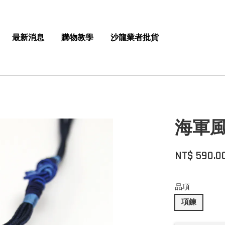
最新消息
購物教學
沙龍業者批貨
海軍風
NT$ 590.0
品項
項鍊