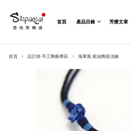
首頁
產品目錄
芳療文章
›
›
首頁
設計師 手工陶藝專區
海軍風 精油陶瓷項鍊