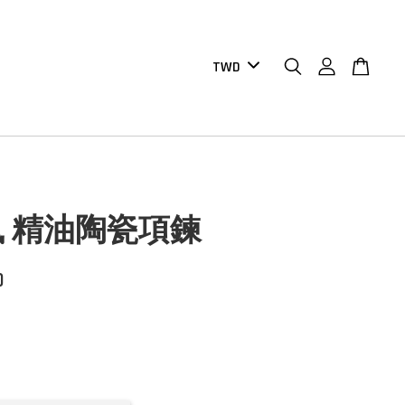
 精油陶瓷項鍊
0