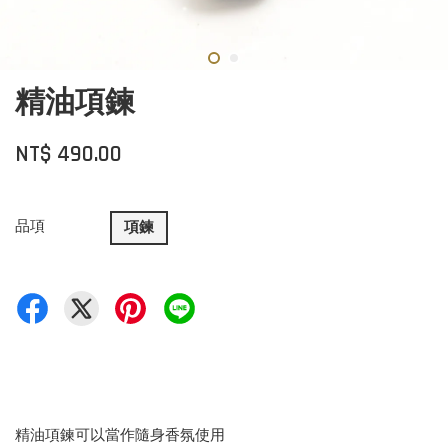
精油項鍊
NT$ 490.00
品項
項鍊
精油項鍊可以當作隨身香氛使用