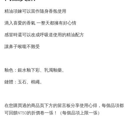
精油項鍊可以當作隨身香氛使用
滴入喜愛的香氣 一整天都擁有好心情
感冒時還可以改成呼吸道使用的精油配方
讓鼻子喉嚨不難受
釉色：銀水釉下彩、乳濁釉藥。
鏈體：玉石、棉繩。
在您購買過的商品頁下方的留言板分享使用心得，每個品項都
可回饋NT50的折價卷一張！（每個品項上限一張）