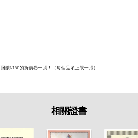
回饋NT50的折價卷一張！（每個品項上限一張）
相關證書