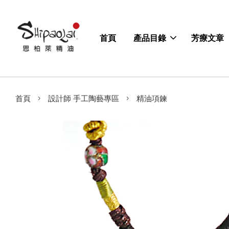
首頁
產品目錄
芳療文章
›
›
首頁
設計師 手工陶藝專區
精油項鍊