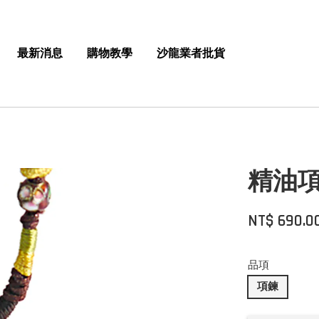
最新消息
購物教學
沙龍業者批貨
精油
NT$ 690.0
品項
項鍊