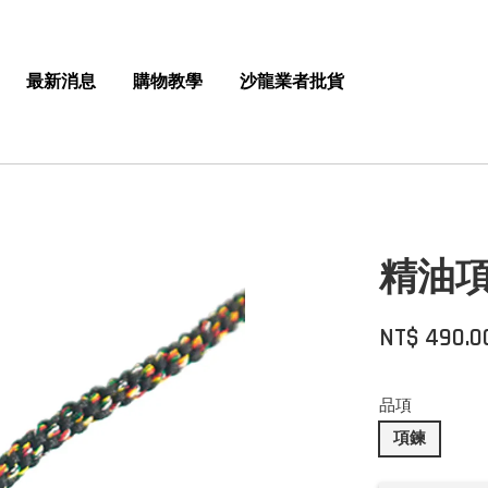
最新消息
購物教學
沙龍業者批貨
精油
NT$ 490.0
品項
項鍊