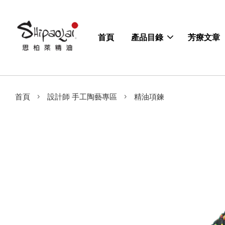
首頁
產品目錄
芳療文章
›
›
首頁
設計師 手工陶藝專區
精油項鍊