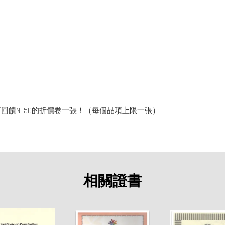
回饋NT50的折價卷一張！（每個品項上限一張）
相關證書