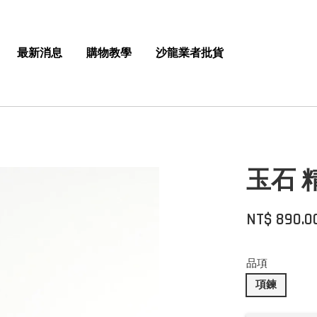
最新消息
購物教學
沙龍業者批貨
玉石 
NT$ 890.0
品項
項鍊