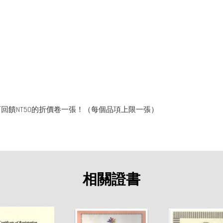
回饋NT50的折價卷一張！（每個品項上限一張）
相關證書