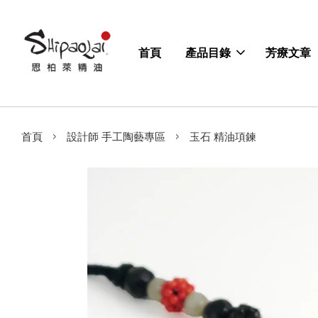
首頁
產品目錄
芳療文章
›
›
首頁
設計師 手工陶藝專區
玉石 精油項鍊