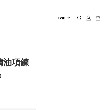
精油項鍊
0