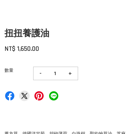
扭扭養護油
NT$ 1,650.00
數量
-
+
薰衣草、德國洋甘菊、胡椒薄荷、白珠樹、聖約翰草油、芝麻