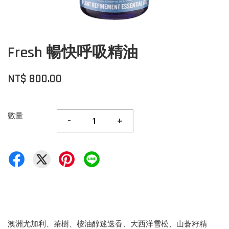
Fresh 暢快呼吸精油
NT$ 800.00
數量
-
+
澳洲尤加利、茶樹、桉油醇迷迭香、大西洋雪松、山蒼籽精