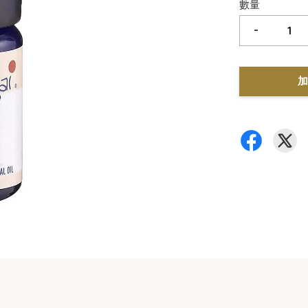
數量
-
加