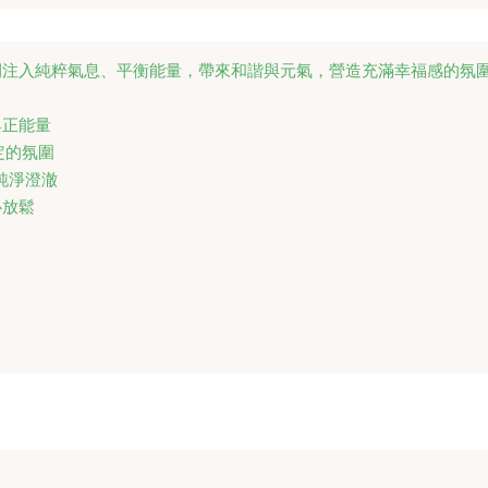
注入純粹氣息、平衡能量，帶來和諧與元氣，營造充滿幸福感的氛圍
正能量

的氛圍

純淨澄澈

放鬆
