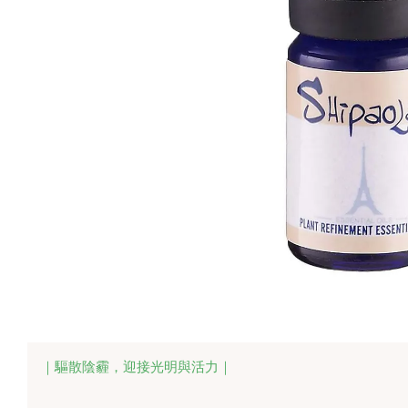
｜驅散陰霾，迎接光明與活力｜
