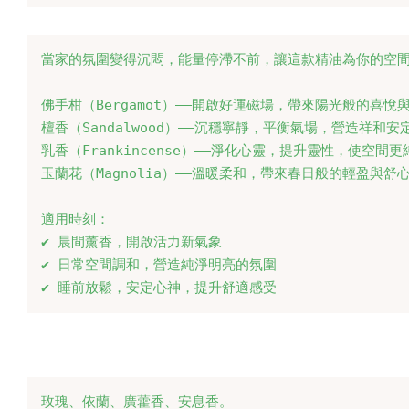
當家的氛圍變得沉悶，能量停滯不前，讓這款精油為你的空間
佛手柑（Bergamot）——開啟好運磁場，帶來陽光般的喜悅與
檀香（Sandalwood）——沉穩寧靜，平衡氣場，營造祥和安定
乳香（Frankincense）——淨化心靈，提升靈性，使空間更
玉蘭花（Magnolia）——溫暖柔和，帶來春日般的輕盈與舒心
適用時刻：

✔ 晨間薰香，開啟活力新氣象

✔ 日常空間調和，營造純淨明亮的氛圍

✔ 睡前放鬆，安定心神，提升舒適感受
玫瑰、依蘭、廣藿香、安息香。