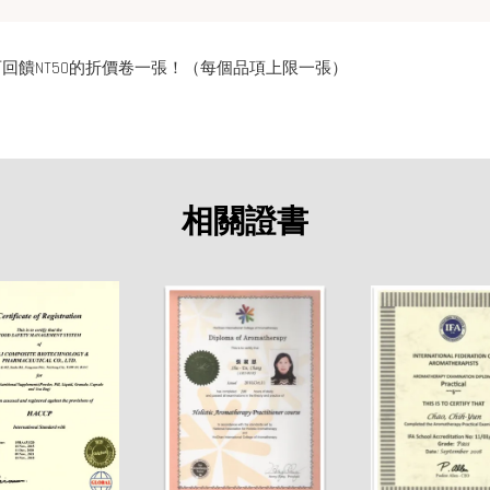
回饋NT50的折價卷一張！（每個品項上限一張）
相關證書