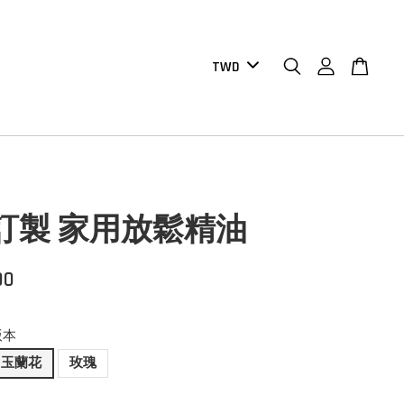
ty 訂製 家用放鬆精油
00
版本
玉蘭花
玫瑰