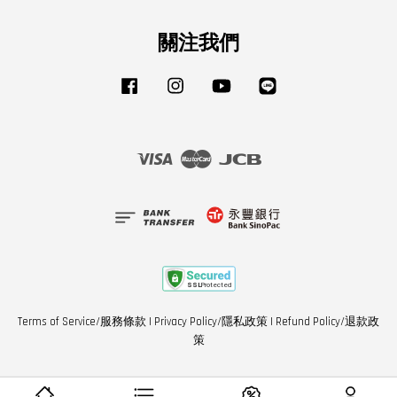
關注我們
Facebook
Instagram
YouTube
Line
Visa
Master
JCB
Terms of Service/服務條款
|
Privacy Policy/隱私政策
|
Refund Policy/退款政
策