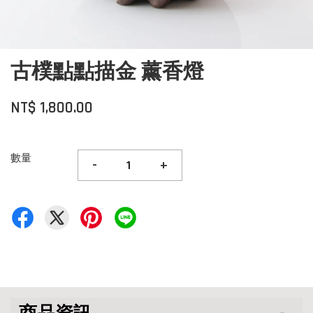
古樸點點描金 薰香燈
NT$ 1,800.00
數量
-
+