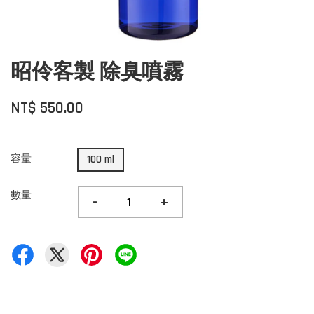
昭伶客製 除臭噴霧
NT$ 550.00
容量
100 ml
數量
-
+