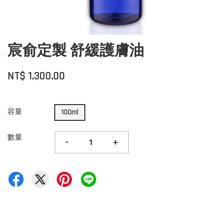
宸俞定製 舒緩護膚油
NT$ 1,300.00
容量
100ml
數量
-
+