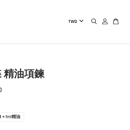
 精油項鍊
0
＋5ml精油