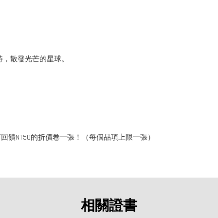
特，散發光芒的星球。
回饋NT50的折價卷一張！（每個品項上限一張）
相關證書