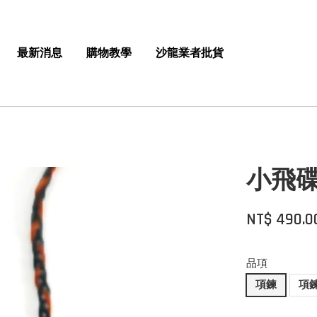
最新消息
購物教學
沙龍業者批貨
小飛碟
NT$ 490.0
品項
項鍊
項鍊