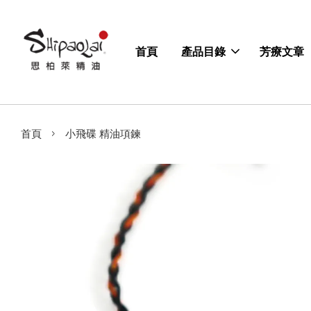
首頁
產品目錄
芳療文章
›
首頁
小飛碟 精油項鍊