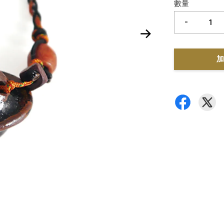
數量
-
加