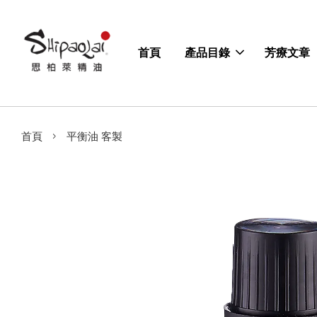
首頁
產品目錄
芳療文章
›
首頁
平衡油 客製