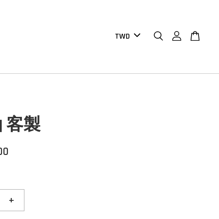
 客製
00
+