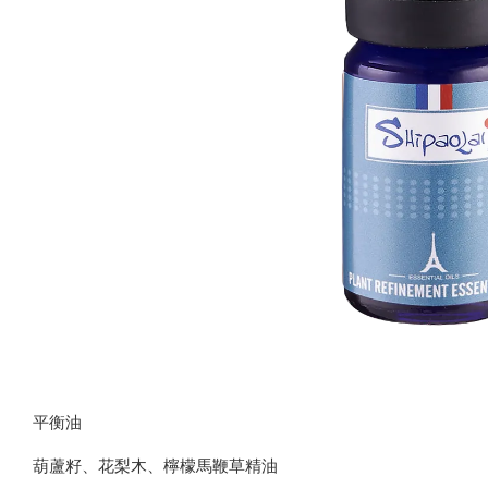
平衡油
葫蘆籽、花梨木、檸檬馬鞭草精油