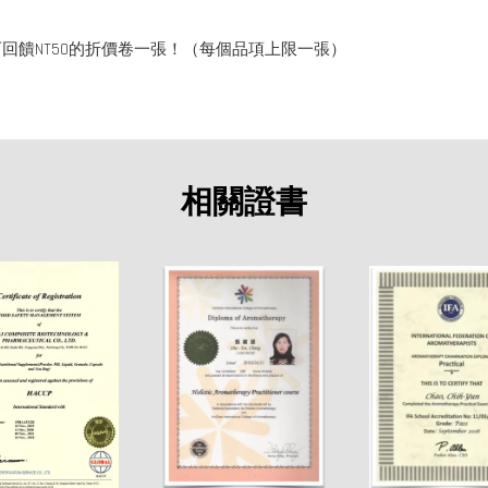
回饋NT50的折價卷一張！（每個品項上限一張）
相關證書