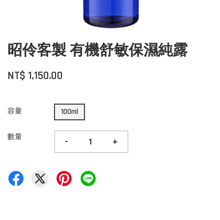
昭伶客製 有機舒敏保濕純露
NT$ 1,150.00
容量
100ml
數量
-
+