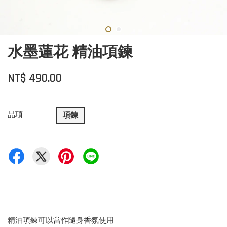
水墨蓮花 精油項鍊
NT$ 490.00
品項
項鍊
精油項鍊可以當作隨身香氛使用