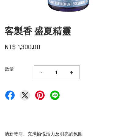
客製香 盛夏精靈
NT$ 1,300.00
數量
-
+
清新乾淨、充滿愉悅活力及明亮的氛圍