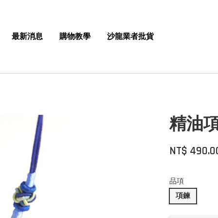
最新消息
購物教學
沙龍業者批貨
精油
NT$ 490.0
品項
項鍊