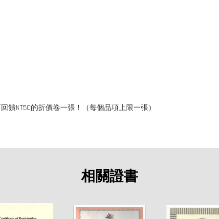
回饋NT50的折價卷一張！（每個品項上限一張）
相關證書