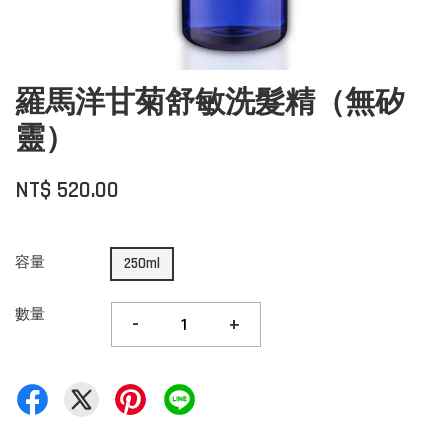
羅馬洋甘菊舒敏洗髮精（無矽
靈）
NT$ 520.00
容量
250ml
數量
-
+