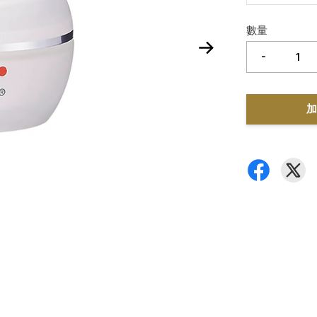
數量
-
加