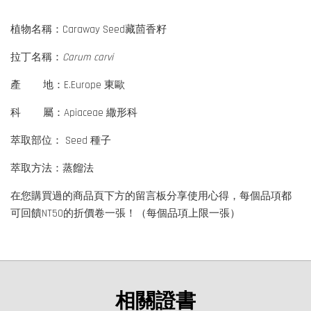
植物名稱：Caraway Seed藏茴香籽
拉丁名稱：
Carum carvi
產 地：E.Europe 東歐
科 屬：Apiaceae 繖形科
萃取部位： Seed 種子
萃取方法：蒸餾法
在您購買過的商品頁下方的留言板分享使用心得，每個品項都
可回饋NT50的折價卷一張！（每個品項上限一張）
相關證書