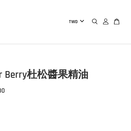
per Berry杜松醬果精油
00