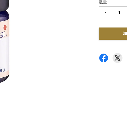
數量
-
加