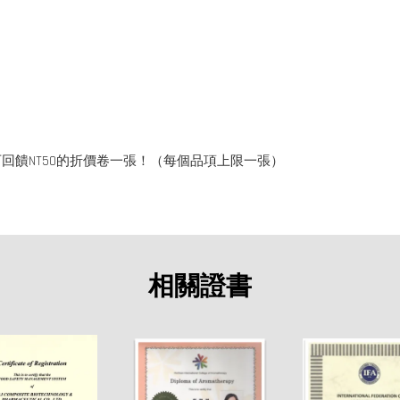
回饋NT50的折價卷一張！（每個品項上限一張）
相關證書