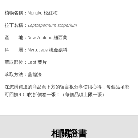
植物名稱：Manuka 松紅梅
拉丁名稱：
Leptospermum scoparium
產 地：New Zealand 紐西蘭
科 屬：Myrtaceae 桃金孃科
萃取部位：Leaf 葉片
萃取方法：蒸餾法
在您購買過的商品頁下方的留言板分享使用心得，每個品項都
可回饋NT50的折價卷一張！（每個品項上限一張）
相關證書