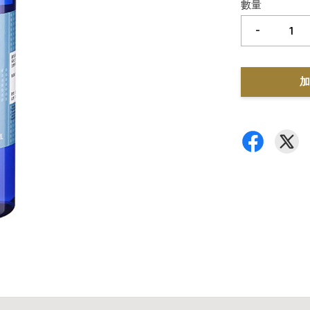
數量
-
加