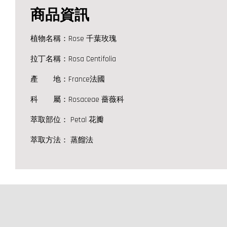
商品資訊
植物名稱：Rose 千葉玫瑰
拉丁名稱：Rosa Centifolia
產 地：
France法國
科 屬：Rosaceae 薔薇科
萃取部位： Petal 花瓣
萃取方法： 蒸餾法