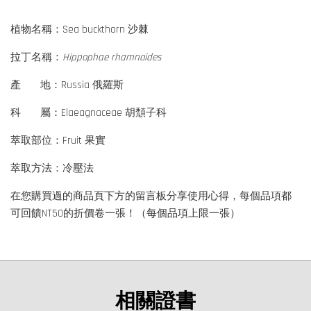
植物名稱：Sea buckthorn 沙棘
拉丁名稱：
Hippophae rhamnoides
產 地：Russia 俄羅斯
科 屬：Elaeagnaceae 胡頹子科
萃取部位：Fruit 果實
萃取方法：冷壓法
在您購買過的商品頁下方的留言板分享使用心得，每個品項都
可回饋NT50的折價卷一張！（每個品項上限一張）
相關證書