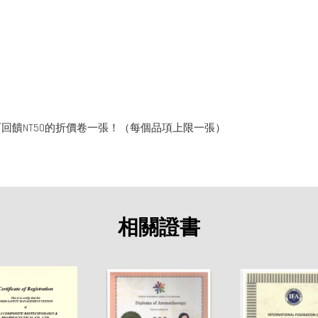
回饋NT50的折價卷一張！（每個品項上限一張）
相關證書