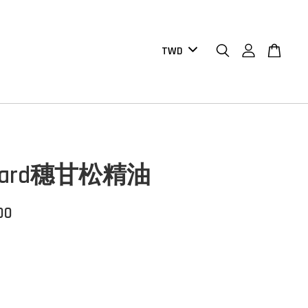
enard穗甘松精油
00