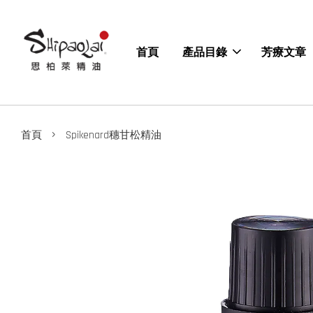
首頁
產品目錄
芳療文章
›
首頁
Spikenard穗甘松精油