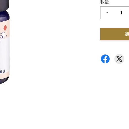
數量
-
加